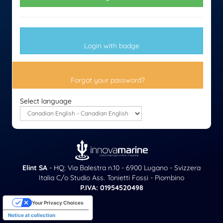
Login with badge
Forgot your password?
Select language
Elint SA
- HQ: Via Balestra n.10 - 6900 Lugano - Svizzera
Italia C/o Studio Ass. Tonietti Fossi - Piombino
P.IVA: 01954520498
Your Privacy Choices
Notice at collection